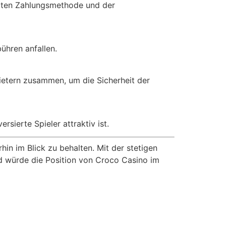
hlten Zahlungsmethode und der
ühren anfallen.
ietern zusammen, um die Sicherheit der
sierte Spieler attraktiv ist.
hin im Blick zu behalten. Mit der stetigen
d würde die Position von Croco Casino im