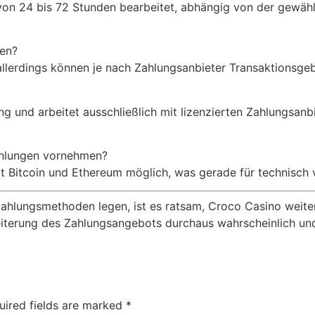
 von 24 bis 72 Stunden bearbeitet, abhängig von der gewä
gen?
llerdings können je nach Zahlungsanbieter Transaktionsgeb
 und arbeitet ausschließlich mit lizenzierten Zahlungsanb
ahlungen vornehmen?
Bitcoin und Ethereum möglich, was gerade für technisch ver
 Zahlungsmethoden legen, ist es ratsam, Croco Casino weiter
weiterung des Zahlungsangebots durchaus wahrscheinlich un
uired fields are marked
*