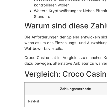
kontrollieren wollen.
Weitere Kryptowährungen: Neben Bitcoin
Standard.
Warum sind diese Zah
Die Anforderungen der Spieler entwickeln si
wenn es um das Einzahlungs- und Auszahlungse
Wettbewerbsvorteile.
Croco Casino hat im Vergleich zu manchen Ko
dazu bewegen, alternative Anbieter zu wähle
Vergleich: Croco Casi
Zahlungsmethode
PayPal