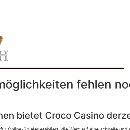
öglichkeiten fehlen no
en bietet Croco Casino derze
ür Online-Spieler etabliert, die Wert auf eine schnelle un