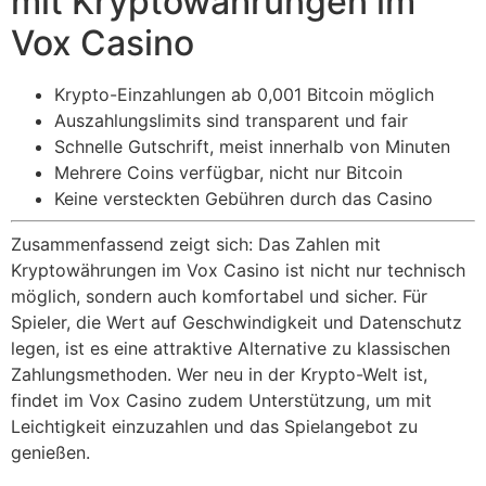
mit Kryptowährungen im
Vox Casino
Krypto-Einzahlungen ab 0,001 Bitcoin möglich
Auszahlungslimits sind transparent und fair
Schnelle Gutschrift, meist innerhalb von Minuten
Mehrere Coins verfügbar, nicht nur Bitcoin
Keine versteckten Gebühren durch das Casino
Zusammenfassend zeigt sich: Das Zahlen mit
Kryptowährungen im Vox Casino ist nicht nur technisch
möglich, sondern auch komfortabel und sicher. Für
Spieler, die Wert auf Geschwindigkeit und Datenschutz
legen, ist es eine attraktive Alternative zu klassischen
Zahlungsmethoden. Wer neu in der Krypto-Welt ist,
findet im Vox Casino zudem Unterstützung, um mit
Leichtigkeit einzuzahlen und das Spielangebot zu
genießen.