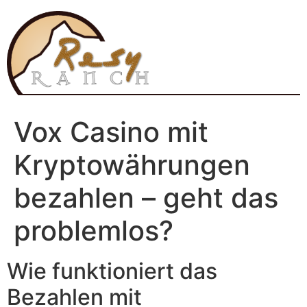
Skip
to
content
Vox Casino mit
Kryptowährungen
bezahlen – geht das
problemlos?
Wie funktioniert das
Bezahlen mit