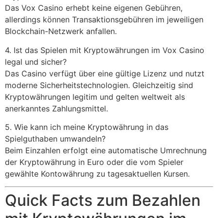
Das Vox Casino erhebt keine eigenen Gebühren,
allerdings können Transaktionsgebühren im jeweiligen
Blockchain-Netzwerk anfallen.
4. Ist das Spielen mit Kryptowährungen im Vox Casino
legal und sicher?
Das Casino verfügt über eine gültige Lizenz und nutzt
moderne Sicherheitstechnologien. Gleichzeitig sind
Kryptowährungen legitim und gelten weltweit als
anerkanntes Zahlungsmittel.
5. Wie kann ich meine Kryptowährung in das
Spielguthaben umwandeln?
Beim Einzahlen erfolgt eine automatische Umrechnung
der Kryptowährung in Euro oder die vom Spieler
gewählte Kontowährung zu tagesaktuellen Kursen.
Quick Facts zum Bezahlen