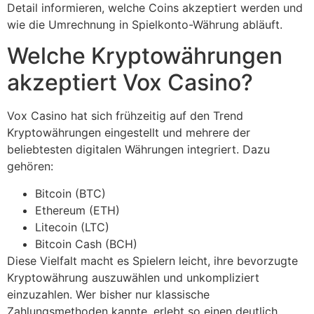
Detail informieren, welche Coins akzeptiert werden und
wie die Umrechnung in Spielkonto-Währung abläuft.
Welche Kryptowährungen
akzeptiert Vox Casino?
Vox Casino hat sich frühzeitig auf den Trend
Kryptowährungen eingestellt und mehrere der
beliebtesten digitalen Währungen integriert. Dazu
gehören:
Bitcoin (BTC)
Ethereum (ETH)
Litecoin (LTC)
Bitcoin Cash (BCH)
Diese Vielfalt macht es Spielern leicht, ihre bevorzugte
Kryptowährung auszuwählen und unkompliziert
einzuzahlen. Wer bisher nur klassische
Zahlungsmethoden kannte, erlebt so einen deutlich