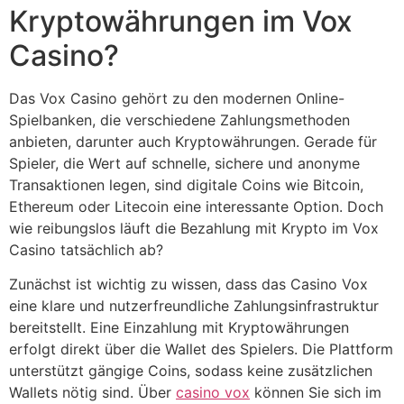
Kryptowährungen im Vox
Casino?
Das Vox Casino gehört zu den modernen Online-
Spielbanken, die verschiedene Zahlungsmethoden
anbieten, darunter auch Kryptowährungen. Gerade für
Spieler, die Wert auf schnelle, sichere und anonyme
Transaktionen legen, sind digitale Coins wie Bitcoin,
Ethereum oder Litecoin eine interessante Option. Doch
wie reibungslos läuft die Bezahlung mit Krypto im Vox
Casino tatsächlich ab?
Zunächst ist wichtig zu wissen, dass das Casino Vox
eine klare und nutzerfreundliche Zahlungsinfrastruktur
bereitstellt. Eine Einzahlung mit Kryptowährungen
erfolgt direkt über die Wallet des Spielers. Die Plattform
unterstützt gängige Coins, sodass keine zusätzlichen
Wallets nötig sind. Über
casino vox
können Sie sich im