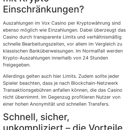
Einschränkungen?
Auszahlungen im Vox Casino per Kryptowährung sind
ebenso möglich wie Einzahlungen. Dabei überzeugt das
Casino durch transparente Limits und verhältnismäßig
schnelle Bearbeitungszeiten, vor allem im Vergleich zu
klassischen Banküberweisungen. Im Normalfall werden
Krypto-Auszahlungen innerhalb von 24 Stunden
freigegeben.
Allerdings gelten auch hier Limits. Zudem sollte jeder
Spieler beachten, dass je nach Blockchain-Netzwerk
Transaktionsgebühren anfallen können, die das Casino
nicht übernimmt. Im Gegenzug profitieren Nutzer von
einer hohen Anonymität und schnellen Transfers.
Schnell, sicher,
unkompliziert – die Vorteile