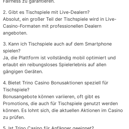
Fairness zu garantieren.
2. Gibt es Tischspiele mit Live-Dealern?
Absolut, ein großer Teil der Tischspiele wird in Live-
Casino-Formaten mit professionellen Dealern
angeboten.
3. Kann ich Tischspiele auch auf dem Smartphone
spielen?
Ja, die Plattform ist vollständig mobil optimiert und
erlaubt ein reibungsloses Spielerlebnis auf allen
gängigen Geräten.
4. Bietet Trino Casino Bonusaktionen speziell für
Tischspiele?
Bonusangebote können variieren, oft gibt es
Promotions, die auch für Tischspiele genutzt werden
können. Es lohnt sich, die aktuellen Aktionen im Casino
zu prüfen.
5. Ist Trino Casino für Anfänger geeignet?