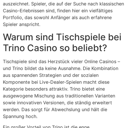
auszeichnet. Spieler, die auf der Suche nach klassischen
Casino-Erlebnissen sind, finden hier ein vielfältiges
Portfolio, das sowohl Anfänger als auch erfahrene
Spieler anspricht.
Warum sind Tischspiele bei
Trino Casino so beliebt?
Tischspiele sind das Herzstück vieler Online Casinos –
und Trino bildet da keine Ausnahme. Die Kombination
aus spannenden Strategien und der sozialen
Komponente bei Live-Dealer-Spielen macht diese
Kategorie besonders attraktiv. Trino bietet eine
ausgewogene Mischung aus traditionellen Varianten
sowie innovativen Versionen, die ständig erweitert
werden. Das sorgt für Abwechslung und hält die
Spannung hoch.
Ein großer Vorteil von Trino ist die enge