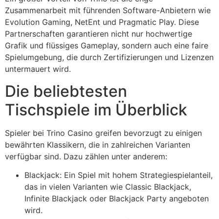
Zusammenarbeit mit führenden Software-Anbietern wie
Evolution Gaming, NetEnt und Pragmatic Play. Diese
Partnerschaften garantieren nicht nur hochwertige
Grafik und flüssiges Gameplay, sondern auch eine faire
Spielumgebung, die durch Zertifizierungen und Lizenzen
untermauert wird.
Die beliebtesten
Tischspiele im Überblick
Spieler bei Trino Casino greifen bevorzugt zu einigen
bewährten Klassikern, die in zahlreichen Varianten
verfügbar sind. Dazu zählen unter anderem:
Blackjack: Ein Spiel mit hohem Strategiespielanteil,
das in vielen Varianten wie Classic Blackjack,
Infinite Blackjack oder Blackjack Party angeboten
wird.