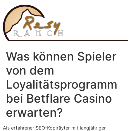
Skip
to
content
Was können Spieler
von dem
Loyalitätsprogramm
bei Betflare Casino
erwarten?
Als erfahrener SEO-Kopirăyter mit langjähriger