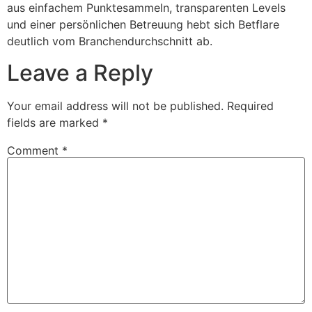
aus einfachem Punktesammeln, transparenten Levels
und einer persönlichen Betreuung hebt sich Betflare
deutlich vom Branchendurchschnitt ab.
Leave a Reply
Your email address will not be published.
Required
fields are marked
*
Comment
*