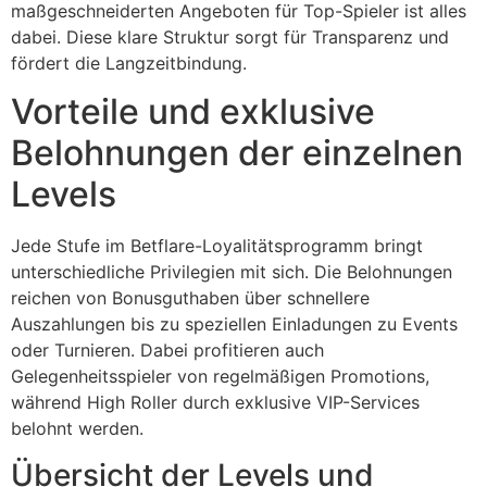
maßgeschneiderten Angeboten für Top-Spieler ist alles
dabei. Diese klare Struktur sorgt für Transparenz und
fördert die Langzeitbindung.
Vorteile und exklusive
Belohnungen der einzelnen
Levels
Jede Stufe im Betflare-Loyalitätsprogramm bringt
unterschiedliche Privilegien mit sich. Die Belohnungen
reichen von Bonusguthaben über schnellere
Auszahlungen bis zu speziellen Einladungen zu Events
oder Turnieren. Dabei profitieren auch
Gelegenheitsspieler von regelmäßigen Promotions,
während High Roller durch exklusive VIP-Services
belohnt werden.
Übersicht der Levels und