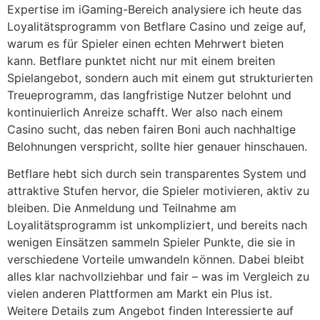
Expertise im iGaming-Bereich analysiere ich heute das
Loyalitätsprogramm von Betflare Casino und zeige auf,
warum es für Spieler einen echten Mehrwert bieten
kann. Betflare punktet nicht nur mit einem breiten
Spielangebot, sondern auch mit einem gut strukturierten
Treueprogramm, das langfristige Nutzer belohnt und
kontinuierlich Anreize schafft. Wer also nach einem
Casino sucht, das neben fairen Boni auch nachhaltige
Belohnungen verspricht, sollte hier genauer hinschauen.
Betflare hebt sich durch sein transparentes System und
attraktive Stufen hervor, die Spieler motivieren, aktiv zu
bleiben. Die Anmeldung und Teilnahme am
Loyalitätsprogramm ist unkompliziert, und bereits nach
wenigen Einsätzen sammeln Spieler Punkte, die sie in
verschiedene Vorteile umwandeln können. Dabei bleibt
alles klar nachvollziehbar und fair – was im Vergleich zu
vielen anderen Plattformen am Markt ein Plus ist.
Weitere Details zum Angebot finden Interessierte auf