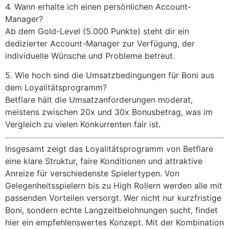
4. Wann erhalte ich einen persönlichen Account-
Manager?
Ab dem Gold-Level (5.000 Punkte) steht dir ein
dedizierter Account-Manager zur Verfügung, der
individuelle Wünsche und Probleme betreut.
5. Wie hoch sind die Umsatzbedingungen für Boni aus
dem Loyalitätsprogramm?
Betflare hält die Umsatzanforderungen moderat,
meistens zwischen 20x und 30x Bonusbetrag, was im
Vergleich zu vielen Konkurrenten fair ist.
Insgesamt zeigt das Loyalitätsprogramm von Betflare
eine klare Struktur, faire Konditionen und attraktive
Anreize für verschiedenste Spielertypen. Von
Gelegenheitsspielern bis zu High Rollern werden alle mit
passenden Vorteilen versorgt. Wer nicht nur kurzfristige
Boni, sondern echte Langzeitbelohnungen sucht, findet
hier ein empfehlenswertes Konzept. Mit der Kombination