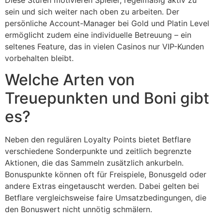
sein und sich weiter nach oben zu arbeiten. Der
persönliche Account-Manager bei Gold und Platin Level
ermöglicht zudem eine individuelle Betreuung – ein
seltenes Feature, das in vielen Casinos nur VIP-Kunden
vorbehalten bleibt.
Welche Arten von
Treuepunkten und Boni gibt
es?
Neben den regulären Loyalty Points bietet Betflare
verschiedene Sonderpunkte und zeitlich begrenzte
Aktionen, die das Sammeln zusätzlich ankurbeln.
Bonuspunkte können oft für Freispiele, Bonusgeld oder
andere Extras eingetauscht werden. Dabei gelten bei
Betflare vergleichsweise faire Umsatzbedingungen, die
den Bonuswert nicht unnötig schmälern.