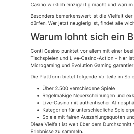
Casino wirklich einzigartig macht und warum 
Besonders bemerkenswert ist die Vielfalt der
dürfen. Wer jetzt neugierig ist, findet alle wi
Warum lohnt sich ein B
Conti Casino punktet vor allem mit einer bee
Tischspielen und Live-Casino-Action – hier 
Microgaming und Evolution Gaming garantiert 
Die Plattform bietet folgende Vorteile im Spie
Über 2.500 verschiedene Spiele
Regelmäßige Neuerscheinungen und exkl
Live-Casino mit authentischer Atmosphä
Kategorien für unterschiedliche Spielerpr
Spiele mit fairen Auszahlungsquoten u
Diese Vielfalt ist weit über dem Durchschnitt
Erlebnisse zu sammeln.