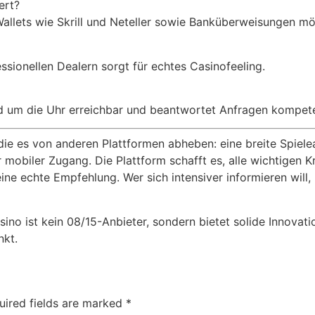
ert?
allets wie Skrill und Neteller sowie Banküberweisungen mö
ssionellen Dealern sorgt für echtes Casinofeeling.
nd um die Uhr erreichbar und beantwortet Anfragen kompet
 die es von anderen Plattformen abheben: eine breite Spiel
mobiler Zugang. Die Plattform schafft es, alle wichtigen K
eine echte Empfehlung. Wer sich intensiver informieren will, 
asino ist kein 08/15-Anbieter, sondern bietet solide Innova
nkt.
uired fields are marked
*