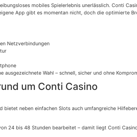
eibungsloses mobiles Spielerlebnis unerlässlich. Conti Casin
e eigene App gibt es momentan nicht, doch die optimierte 
ren Netzverbindungen
tur
rtphone
ine ausgezeichnete Wahl – schnell, sicher und ohne Kompro
rund um Conti Casino
und bietet neben einfachen Slots auch umfangreiche Hilfeber
on 24 bis 48 Stunden bearbeitet – damit liegt Conti Casin