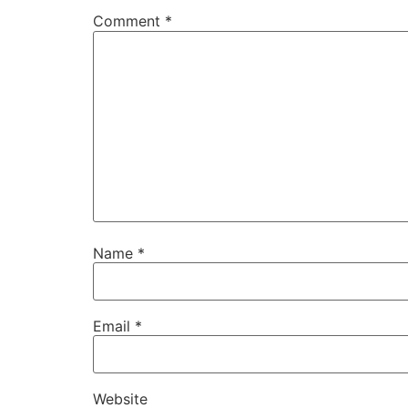
Comment
*
Name
*
Email
*
Website