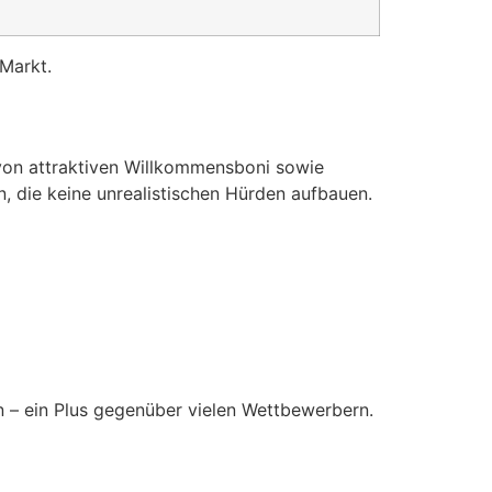
Markt.
 von attraktiven Willkommensboni sowie
 die keine unrealistischen Hürden aufbauen.
n – ein Plus gegenüber vielen Wettbewerbern.