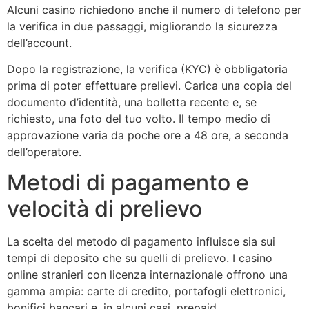
Alcuni casino richiedono anche il numero di telefono per
la verifica in due passaggi, migliorando la sicurezza
dell’account.
Dopo la registrazione, la verifica (KYC) è obbligatoria
prima di poter effettuare prelievi. Carica una copia del
documento d’identità, una bolletta recente e, se
richiesto, una foto del tuo volto. Il tempo medio di
approvazione varia da poche ore a 48 ore, a seconda
dell’operatore.
Metodi di pagamento e
velocità di prelievo
La scelta del metodo di pagamento influisce sia sui
tempi di deposito che su quelli di prelievo. I casino
online stranieri con licenza internazionale offrono una
gamma ampia: carte di credito, portafogli elettronici,
bonifici bancari e, in alcuni casi, prepaid.