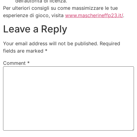
dell’autorità di licenza.
Per ulteriori consigli su come massimizzare le tue
esperienze di gioco, visita
www.mascherineffp23.it/
.
Leave a Reply
Your email address will not be published.
Required
fields are marked
*
Comment
*