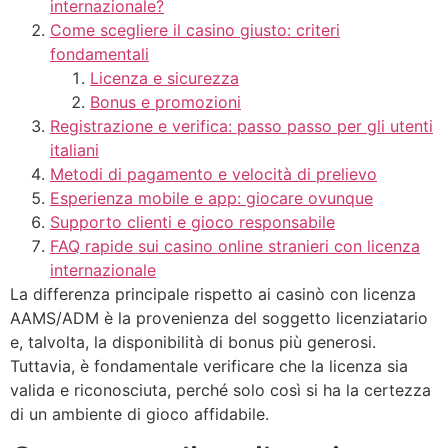
internazionale?
Come scegliere il casino giusto: criteri
fondamentali
Licenza e sicurezza
Bonus e promozioni
Registrazione e verifica: passo passo per gli utenti
italiani
Metodi di pagamento e velocità di prelievo
Esperienza mobile e app: giocare ovunque
Supporto clienti e gioco responsabile
FAQ rapide sui casino online stranieri con licenza
internazionale
La differenza principale rispetto ai casinò con licenza
AAMS/ADM è la provenienza del soggetto licenziatario
e, talvolta, la disponibilità di bonus più generosi.
Tuttavia, è fondamentale verificare che la licenza sia
valida e riconosciuta, perché solo così si ha la certezza
di un ambiente di gioco affidabile.