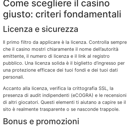
Come scegliere il casino
giusto: criteri fondamentali
Licenza e sicurezza
Il primo filtro da applicare è la licenza. Controlla sempre
che il casino mostri chiaramente il nome dell’autorità
emittente, il numero di licenza e il link al registro
pubblico. Una licenza solida è il biglietto d’ingresso per
una protezione efficace dei tuoi fondi e dei tuoi dati
personali.
Accanto alla licenza, verifica la crittografia SSL, la
presenza di audit indipendenti (eCOGRA) e le recensioni
di altri giocatori. Questi elementi ti aiutano a capire se il
sito è realmente trasparente o se nasconde trappole.
Bonus e promozioni