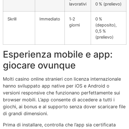
lavorativi
0 % (prelievo)
Skrill
Immediato
1‑2
0 %
giorni
(deposito),
0,5 %
(prelievo)
Esperienza mobile e app:
giocare ovunque
Molti casino online stranieri con licenza internazionale
hanno sviluppato app native per iOS e Android o
versioni responsive che funzionano perfettamente sui
browser mobili. L’app consente di accedere a tutti i
giochi, ai bonus e al supporto senza dover scaricare file
di grandi dimensioni.
Prima di installare, controlla che l’app sia certificata