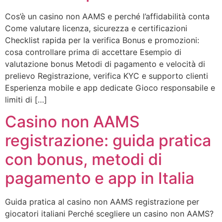
Cos’è un casino non AAMS e perché l’affidabilità conta
Come valutare licenza, sicurezza e certificazioni
Checklist rapida per la verifica Bonus e promozioni:
cosa controllare prima di accettare Esempio di
valutazione bonus Metodi di pagamento e velocità di
prelievo Registrazione, verifica KYC e supporto clienti
Esperienza mobile e app dedicate Gioco responsabile e
limiti di […]
Casino non AAMS
registrazione: guida pratica
con bonus, metodi di
pagamento e app in Italia
Guida pratica al casino non AAMS registrazione per
giocatori italiani Perché scegliere un casino non AAMS?