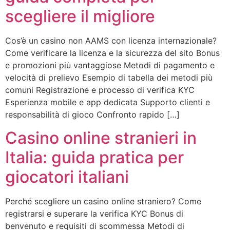
scegliere il migliore
Cos’è un casino non AAMS con licenza internazionale?
Come verificare la licenza e la sicurezza del sito Bonus
e promozioni più vantaggiose Metodi di pagamento e
velocità di prelievo Esempio di tabella dei metodi più
comuni Registrazione e processo di verifica KYC
Esperienza mobile e app dedicata Supporto clienti e
responsabilità di gioco Confronto rapido […]
Casino online stranieri in
Italia: guida pratica per
giocatori italiani
Perché scegliere un casino online straniero? Come
registrarsi e superare la verifica KYC Bonus di
benvenuto e requisiti di scommessa Metodi di